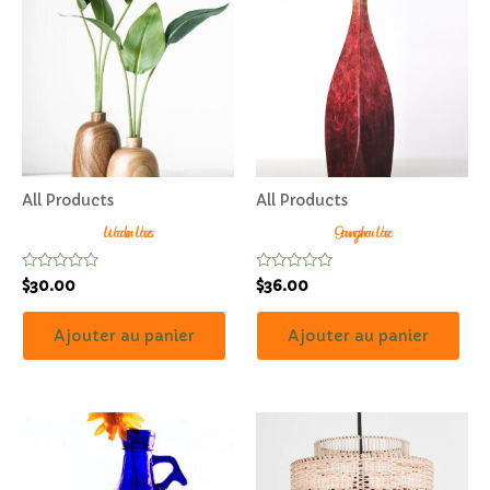
All Products
All Products
Wooden Vases
Gaungzhou Vase
Note
Note
$
30.00
$
36.00
0
0
sur
sur
5
5
Ajouter au panier
Ajouter au panier