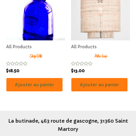
All Products
All Products
Colorful Bottle
Rattan Lamp
Note
Note
$
18.50
$
13.00
0
0
sur
sur
5
5
Ajouter au panier
Ajouter au panier
La butinade, 463 route de gascogne, 31360 Saint
Martory