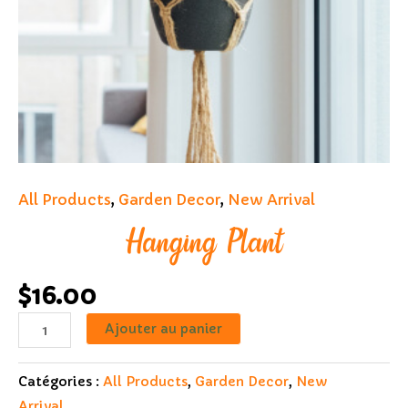
All Products
,
Garden Decor
,
New Arrival
Hanging Plant
$
16.00
quantité
Ajouter au panier
de
Hanging
Catégories :
All Products
,
Garden Decor
,
New
Plant
Arrival