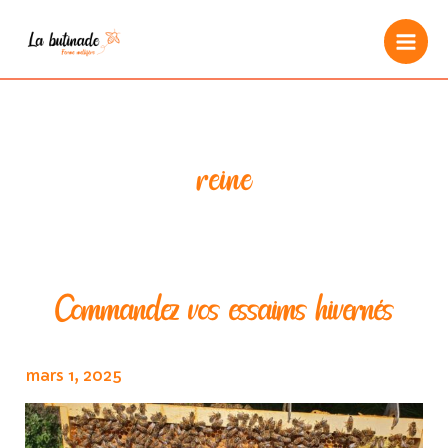
Aller
au
Mai
contenu
Men
reine
Commandez vos essaims hivernés
mars 1, 2025